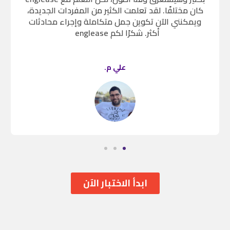
‏‪كان مختلفًا. لقد تعلمت الكثير من المفردات الجديدة،
ويمكنني الآن تكوين جمل متكاملة وإجراء محادثات
أكثر. شكرًا لكم ‏‪ englease ‬
علي م.
ابدأ الاختبار الآن