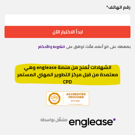
رقم الهاتف*
ابدأ الاختبار الآن
بضغطك على الزر أعلاه، فأنت توافق على
الشروط والأحكام
الشهادات تُمنح من منصة englease وهي
معتمدة من قبَل مركز التطوير المهني المستمر
CPD
مشغّل بواسطة