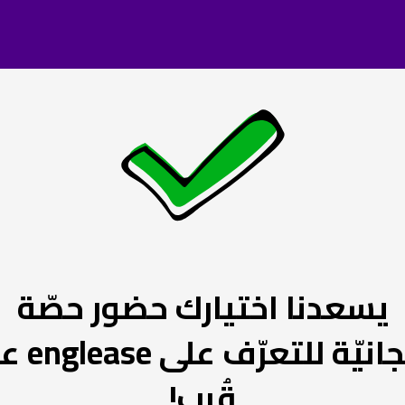
يسعدنا اختيارك حضور حصّة
مجانيّة للتعرّف ع
قُرب!