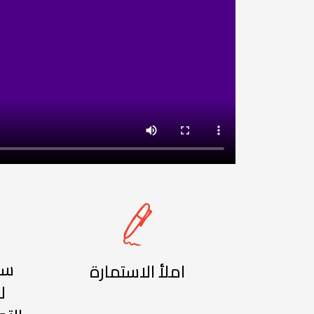
سي
املأ الاستمارة
ل