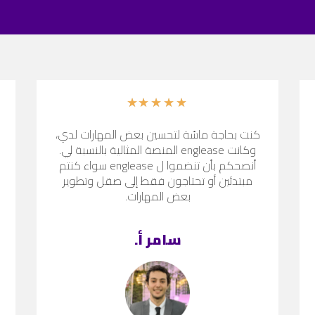
★
★
★
★
★
كنت بحاجة ماسّة لتحسين بعض المهارات لدي،
وكانت englease المنصة المثالية بالنسبة لي.
أنصحكم بأن تنضموا ل englease سواء كنتم
مبتدئين أو تحتاجون فقط إلى صقل وتطوير
بعض المهارات.
سامر أ.