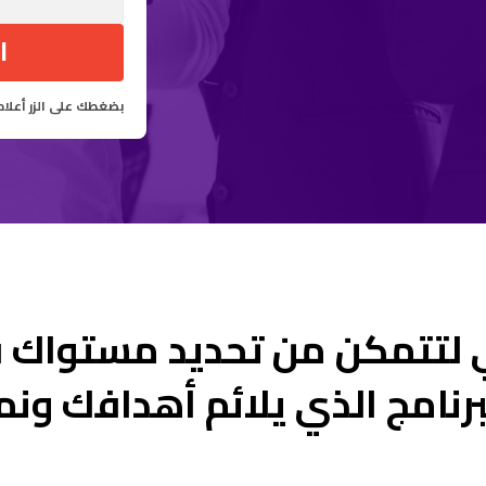
ا
بضغطك على الزر أعلا
 لتتمكن من تحديد مستواك في
لبرنامج الذي يلائم أهدافك ون