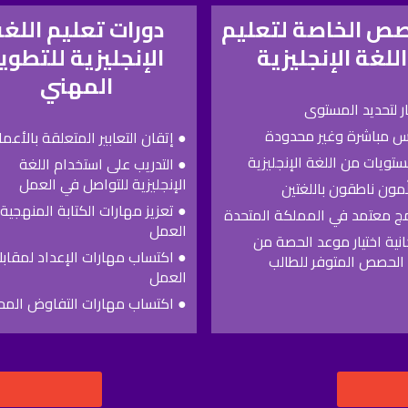
صص الخاصة لتعليم
دورات تعليم اللغ
اللغة الإنجليزية
الإنجليزية للتطوي
المهني
ار لتحديد المستوى
س مباشرة وغير محدودة
● إتقان التعابير المتعلقة بالأعم
● التدريب على استخدام اللغة
الإنجليزية للتواصل في العمل
مون ناطقون باللغتين
● تعزيز مهارات الكتابة المنهجية
مج معتمد في المملكة المتحدة​
العمل
نية اختيار موعد الحصة من
● اكتساب مهارات الإعداد لمقابل
الحصص المتوفر للطالب
العمل
● اكتساب مهارات التفاوض المح