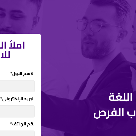
املأ ا
للا
الاسم الاول*
اللغة
البريد الإلكتروني*
اب الفرص
رقم الهاتف*