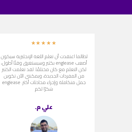
★
★
★
★
★
لطالما اعتقدت أن تعلم اللغة الإنجليزية سيكون
أصعب englease بكثير وسيستغرق وقتًا أطول،
لكن التعلم مع كان مختلفًا. لقد تعلمت الكثير
من المفردات الجديدة، ويمكنني الآن تكوين
جمل متكاملة وإجراء محادثات أكثر. englease
شكرًا لكم
علي م.