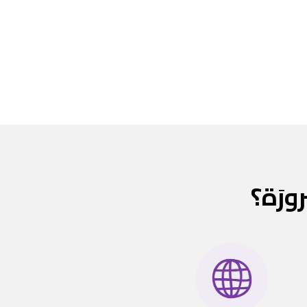
رورَة؟