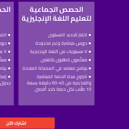
الحصص الجماعية
الح
لتعليم اللغة الإنجليزية
● اختبار لتحديد المستوى
● اختب
● دروس مباشرة وغير محدودة
● درو
● ٧ مستويات من اللغة الإنجليزية
● ٧ مستويات من اللغة الإنجليزية
● معلّمون ناطقون باللغتين
● معلّ
● برنامج معتمد في المملكة المتحدة​
● برنا
● تتراوح مدة الحصة المباشرة
● إمكا
والتفاعلية من 45-60 دقيقة بسعة
جدول 
10 طلّاب لكل حصة كحد أقصى
اشترك الآن