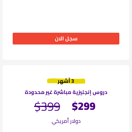
سجل الان
أشهر ‪3
دروس إنجليزية مباشرة غير محدودة
$399
$299
دولار أمريكي