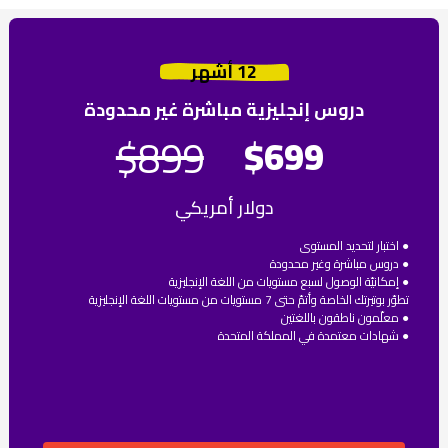
أشهر ‪12
دروس إنجليزية مباشرة غير محدودة
$899
$699
دولار أمريكي
● اختبار لتحديد المستوى
● دروس مباشرة وغير محدودة
● إمكانيّة الوصول لسبع مستويات من اللغة الإنجليزية
تطوّر بوتيرتك الخاصة وأتمّ حتى 7 مستويات من مستويات اللغة الإنجليزية‎
● معلّمون ناطقون باللغتين
● شهادات معتمدة في المملكة المتحدة​