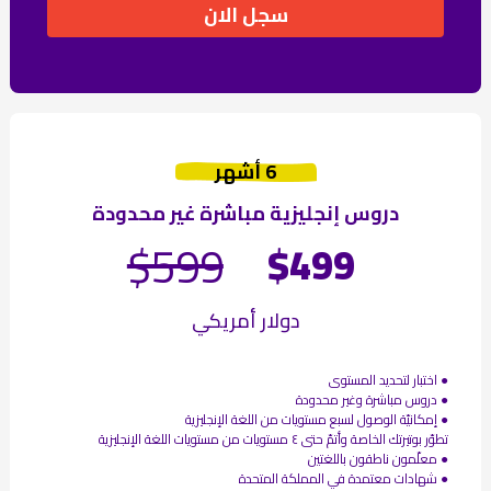
سجل الان
أشهر ‪6
دروس إنجليزية مباشرة غير محدودة
$599
$499
دولار أمريكي
● اختبار لتحديد المستوى
● دروس مباشرة وغير محدودة
● إمكانيّة الوصول لسبع مستويات من اللغة الإنجليزية
تطوّر بوتيرتك الخاصة وأتمّ حتى ٤ مستويات من مستويات اللغة الإنجليزية
● معلّمون ناطقون باللغتين
● شهادات معتمدة في المملكة المتحدة​