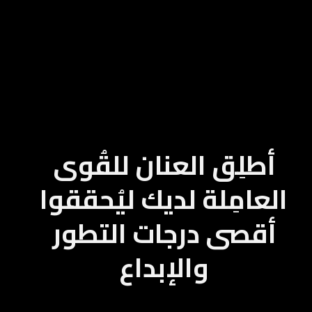
أطلِق العنان للقُوى
العامِلة لديك ليُحققوا
أقصى درجات التطور
والإبداع