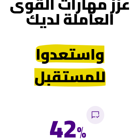
عزز مهارات القوى
العاملة لديك
واستعدوا
للمستقبل
42
%