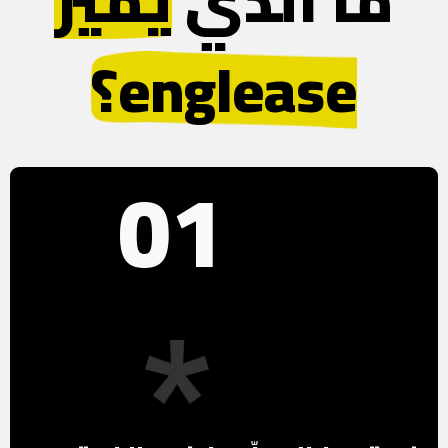
englease؟
01