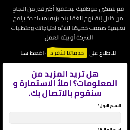
قم بتمكين موظفيك ليحققوا أكبر قدر من النجاح
من خلال إتقانهم للغة الإنجليزية بمساعدة برامج
تعليمية صممت خصيصًا لتلائم احتياجاتك ومتطلبات
الشركة أو بيئة العمل.
للاطلاع على
خدماتنا للأفراد
،اضغط هنا
هل تريد المزيد من
المعلومات؟ املأ الاستمارة و
سنقوم بالاتصال بك‪.
الاسم الاول*
اسم العائلة*