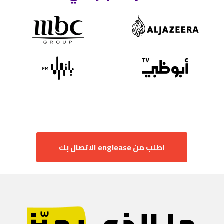
اطلب من ‏‪englease‬‏ الاتصال بك
ما الذي
يميّز