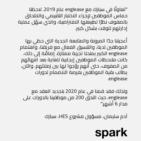
"تعاونّا في سبارك مع englease عام 2019. لاحظنا
حماس الموظفين لإجراء الاختبار التقييمي والالتحاق
بالصفوف نظرًا لطبيعتها الافتراضية، والذي سهّل عملية
إدارتهم للوقت بشكل كبير.
أعجبتنا جدًا المرونة والمتابعة الجدية التي حظي بها
الموظفين لدينا، والتنسيق الفعال مع فريقنا، واهتمام
englease الكبير بمنحنا تجربة ممتازة. إضافًة إلى ذلك،
كانت ملاحظات الموظفين إيجابية للغاية بعد انتهائهم
من الصفوف، حتى أنهم روّجوا لها بين زملائهم. والآن،
يطالب بقية الموظفين بفرصة الانضمام لدورات
englease.
ولذلك فقد قمنا في عام 2020 بتجديد العقد مع
englease، حيث التحق 200 من موظفينا بالدورات على
مدار 6 أشهر."
آدم سليمان، مسؤول مشروع HES، سبارك