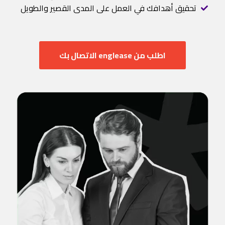
تحقيق أهدافك في العمل على المدى القصير والطويل
اطلب من ‏‪englease‬‏ الاتصال بك