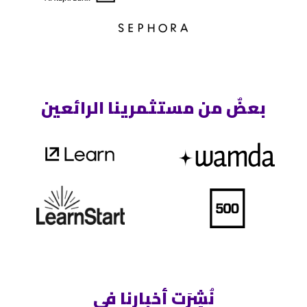
بعضٌ من مستثمرينا الرائعين
نُشِرَت أخبارنا في