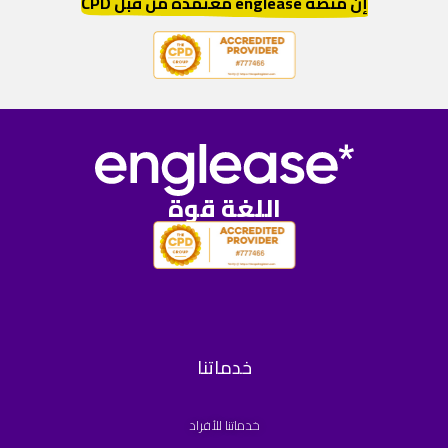
إنّ منصّة englease معتمدة من قبل CPD
اللغة قوة
خدماتنا
خدماتنا للأفراد