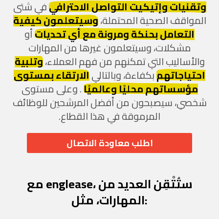
وتقنيات وإتيكيت التواصل الاحترافي
في شتى
المواقف الصحية المحتملة،
وسيتعلمون كيفية
التعامل بحنكة ومرونة مع أي تحديات
أو
مشكلات، وسيتعلمون غيرها من المهارات
والأساليب التي تمكنهم من فهم العملاء،
وتلبية
احتياجاتهم
بكفاءة، وبالتالي
الارتقاء بمستوى
مؤسساتهم محليًا وعالميًا
. وعلى مستوى
شخصي، سيصبحون من أفضل المرشحين للوظائف
المرموقة في هذا القطاع.
اطلب معاودة الاتصال
مع englease، ستُتْقِن العديد من
المهارات، مثل: