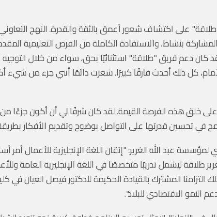
"طلاقة" على اكتشاف شعور أعمق بالثقة والقدرة. النهج التعاوني 
والمشاركة بنشاط، والاستفادة الكاملة من الفرص التعليمية المق
ن دعم فريق "طلاقة" استثنائيًا بحق، سواء من خلال التوجيه أثناء
مام، كل ذلك أحدث فارقًا كبيرًا. شعرت دائمًا أنني جزء من شيء أك
لى خلق هذه الفرصة القيمة. لقد كان شرفًا لي أن أكون جزءًا من شيء
مج في تحسين قدرتها على التواصل بوضوح وتقديم الأفكار بطريقة 
ي لمؤسسة عبد الله الغرير: "إتقان اللغة الإنجليزية للأعمال أمر 
ر طلاقة ليشمل تدريبًا متخصصًا في اللغة الإنجليزية العامة وللأعما
لتزامنا المشترك بالقيادة الحكيمة للدكتور فيصل العيان في كليات
م النمو الاقتصادي للبلاد".