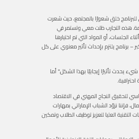
للبرنامج خلق شعورًا بالمجتمع، حيث شعرت
دمة. هذه التجارب ظلت معي وتستمر في
 الجلسات، أو المواد التي تم اختيارها
بر – برنامج يلتزم بإحداث تأثير معنوي على كل
 يحدث تأثيرًا إيجابيًا بهذا الشكل." أما
احترافية.
أساسي لتحقيق النجاح المهني في الاقتصاد
ل، فإننا نزوّد الشباب الإماراتي بمهارات
 التقنية العليا لتعزيز توظيف الطلاب وتمكين