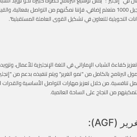
 "إنجليز": "يمثل توسيع البرنامج خطوة كبيرة نحو تزويد الشباب ا
الضرورية للاقتصاد العالمي اليوم. من خلال تسجيل 1000 متعلم إضافي، فإننا نمكّنهم من ال
نات التحويلية للتعاون في تشكيل القوى العاملة المستقبلية".
عزيز كفاءة الشباب الإماراتي في اللغة الإنجليزية للأعمال، وتزويده
مول البرنامج بالكامل من "نمو الغرير" ويتم تنفيذه بدعم من "إنجليز
عمل تنافسية. من خلال تعزيز مهارات التواصل الأساسية والقدرات 
 لتمكينهم من النجاح على الساحة العالمية.
(AGF):