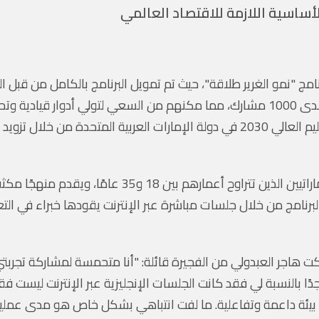
الأساسية اللازمة للاقتصاد العالمي
 الله الغرير (AGF) بتوسيع برنامج "نمو الغرير طلاقة"، حيث تم تمويل البرنامج بالك
نجح البرنامج بالفعل في تعزيز مهارات التواصل لدى 1000 مشارك، مما مكنهم من السع
إلى تعزيز التوافق مع الاستراتيجية الوطنية للتعليم العالي 2030 في دولة الإمارات ا
لبرنامج من خلال جلسات مباشرة عبر الإنترنت يقودها خبراء في التع
ت هاجر العبدولي من الفجيرة قائلة: "أنا متحمسة لمشاركة تجربتي
دًا بالنسبة لي فقد كانت الجلسات الإنجليزية عبر الإنترنت ليست ف
بيئة داعمة وتفاعلية. ما لفت انتباهي بشكل خاص هو مدى عملية