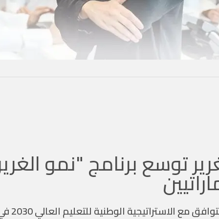
رير توسع برنامج "نمو الغري
تهدف هذه ا