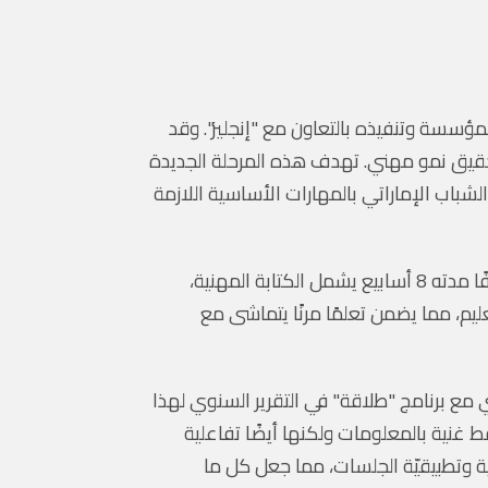
امل من قبل المؤسسة وتنفيذه بالتعاون مع "إنجليز". وقد
ي لتولي أدوار قيادية وتحقيق نمو مهني. تهدف هذه المرحلة الجديدة
لعربية المتحدة من خلال تزويد الشباب الإماراتي بالمهارات الأساسية اللازمة
صُمم برنامج "طلاقة" من مبادرة نمو الغرير للإماراتيين الذين تتراوح أعمارهم بين 18 و35 عامًا، ويقدم منهجًا مكثفًا مدته 8 أسابيع يشمل الكتابة المهنية،
ليم، مما يضمن تعلمًا مرنًا يتماشى مع
 مع برنامج "طلاقة" في التقرير السنوي لهذا
قط غنية بالمعلومات ولكنها أيضًا تفاعلية
 وتطبيقيّة الجلسات، مما جعل كل ما