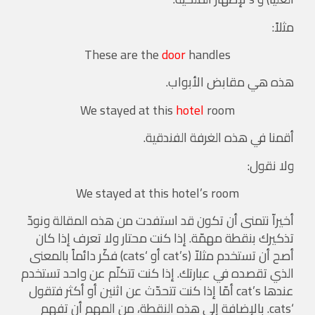
مثلاً:
These are the
door
handles
هذه هي مقابض الأبواب.
We stayed at this
hotel
room
أقمنا في هذه الغرفة الفندقية.
ولا نقول:
We stayed at this hotel’s room
أخيراّ نتمنى أن تكون قد استفدت من هذه المقالة ونودّ
تذكيرك بنقطة مهمّة. إذا كنت محتار ولا تعرف إذا كان
أصح أن تستخدم مثلاّ (cat’s أو ‘cats) فكّر دائماً بالمعنى
الذي تقصده في عبارتك. إذا كنت تتكلّم عن واحد تستخدم
عندها cat’s أمّا إذا كنت تتحدّث عن اثنين أو أكثر فتقول
‘cats. بالإضافة إلى هذه النقطة، من المهم أن تفهم