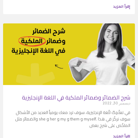
إقرأ المزيد
شرح الضمائر وضمائر الملكية في اللغة الإنجليزية
ديسمبر 30, 2022
في تعلّمِكّ للّغة الإنجليزية، سوف ترد معك يومياً العديد من الأشكال
والضمائر مثل she و her و my و them و myself. سوف نركّز في هذا
الملخّص على شرح بعض
إقرأ المزيد