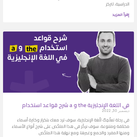
الدراسية، لتركز
إقرأ المزيد
شرح قواعد استخدام a و the في اللغة الإنجليزية
ديسمبر 30, 2022
في رحلة تعلّمِكّ للّغة الإنجليزية، سوف ترد معك بتكرار وكثرة أسماء
مختلفة ومتنوعة. سوف نركّز في هذا الملخّص على شرح أنواع الأسماء
ومنها المفرد والجمع وغيرها، ومع نهاية هذا الملخّص