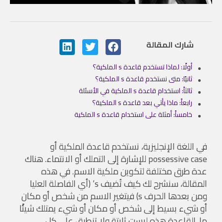
شارك المقالة
أولًا: لماذا تستخدم قاعدة s الملكية؟
ثانيًا: متى نستخدم قاعدة s الملكية؟
ثالثاً: استخدام قاعدة s الملكية في الأسئلة
رابعاً: ماذا يأتي بعد قاعدة s الملكية؟
خامساً: أمثلة على استخدام قاعدة s الملكية
في اللغة الإنجليزية، نستخدم قاعدة الملكية أو
possessive case للإشارة إلى التملك أو الانتماء. هناك
عدة طرق مختلفة لتكوين ملكية الاسم. في هذه
المقالة، سنشرح لك كيف تُضيف s’ (أي الفاصلة العليا
ومن بعدها الحرف s) فيتغير الاسم من شخص أو مكان
أو شيء بسيط إلى شخص أو مكان أو شيء يمتلك شيئًا
ما. القاعدة هذه ليست ثابتة ولا تنطبق على كل