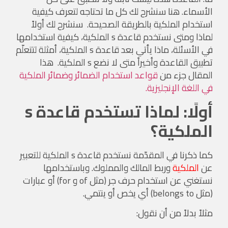
الأسماء. هنا سنشرح لك كل ما تحتاجه لتعرف كيفية
استخدام الملكية بالطريقة الصحيحة. سنشرح لك أولاً
لماذا ومتى نستخدم قاعدة s الملكية، كيفية استخدامها
في الأسئلة، ماذا يأتي بعد قاعدة s الملكية، أمثلة لتتعلّم
تطبيق القاعدة وأخيراً متى لا نضع s الملكية. هذا
المقال جزء من
قواعد استخدام الضمائر وضمائر الملكية
في اللغة الإنجليزية.
أولًا: لماذا تستخدم قاعدة s
الملكية؟
كما ذكرنا في المقدّمة نستخدم قاعدة s الملكية للتعبير
عن
الملكية
وربط المالك والمملوك. وباستخدامها
نستغني عن استخدام حرف جر (مثل of و for) أو عبارات
(مثل belongs to) أي يخص أو ينتمي.
مثلاً بدلاً من أن نقول: