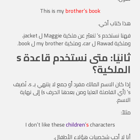
This is my
brother’s book
هذا كتاب أخي.
فهنا نستخدم s’ لنعبّر عن ملكية Maggie ل jacket،
وملكية Rawad ل car، وملكية my brother ل book.
ثانيًا: متى نستخدم قاعدة s
الملكية؟
إذا كان الاسم المالك مفرد أو جمع لا ينتهي بـ s، نُضيف
s’ (أي الفاصلة العليا ومن بعدها الحرف s) إلى نهاية
الاسم.
مثلاً:
I don’t like these
children
’
s
characters
أنا لا أحب شخصيات هؤلاء الأطفال.