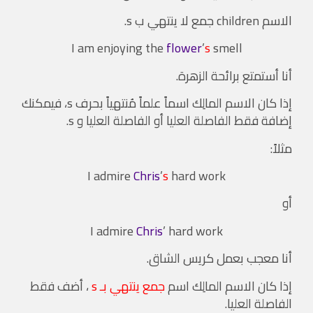
الاسم children جمع لا ينتهي ب s.
I am enjoying the
flower
’
s
smell
أنا أستمتع برائحة الزهرة.
إذا كان الاسم المالِك اسماً علماً مُنتهياً بحرف s، فيمكنك
إضافة فقط الفاصلة العليا أو الفاصلة العليا و s.
مثلاً:
I admire
Chris
’
s
hard work
أو
I admire
Chris
’
hard work
أنا معجب بعمل كريس الشاق.
إذا كان الاسم المالِك
اسم
جمع ينتهي بـ s
، أضف
فقط
الفاصلة العليا
.