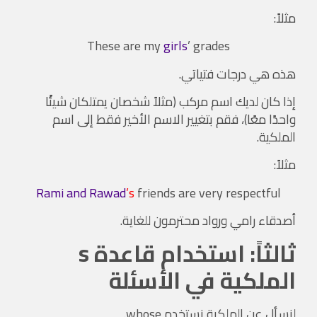
مثلاً:
These are my
girls
’
grades
هذه هي درجات فتياتي.
إذا كان لديك
اسم مركب
(مثلاً شخصان يمتلكان شيئًا
واحدًا معًا)، فقم بتغيير الاسم الأخير فقط إلى اسم
الملكية.
مثلاً:
Rami and Rawad
’s
friends are very respectful
أصدقاء رامي ورواد محترمون للغاية.
ثالثاً: استخدام قاعدة s
الملكية في الأسئلة
لنسأل عن الملكية نستخدم whose.