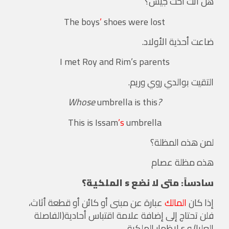
هل أنت أخت جيس؟
The boys
’
shoes were lost
ضاعت أحذية الأولاد.
I met Roy and Rim
’s
parents
التقيت بوالدي روي وريم.
umbrella is this
?Whose
This is Issam
’s
umbrella
لمن هذه المظلة؟
هذه مظلة عصام
سادساً: متى لا نضع s الملكية؟
إذا كان
المالك
عبارة عن مبنى أو كائن أو قطعة أثاث،
فلن تحتاج إلى إضافة علامة اقتباس أحادية(الفاصلة
العليا) و s لإظهار الملكية.