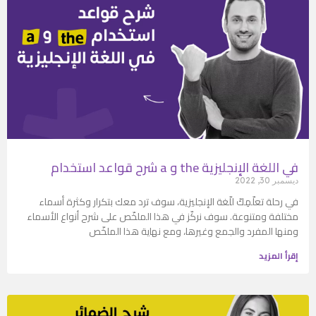
شرح قواعد استخدام a و the في اللغة الإنجليزية
ديسمبر 30, 2022
في رحلة تعلّمِكّ للّغة الإنجليزية، سوف ترد معك بتكرار وكثرة أسماء
مختلفة ومتنوعة. سوف نركّز في هذا الملخّص على شرح أنواع الأسماء
ومنها المفرد والجمع وغيرها، ومع نهاية هذا الملخّص
إقرأ المزيد