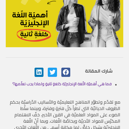
شارك المقالة
فما هي أهميّة اللّغة الإنجليزيّة كلغةٍ ثانيةٍ ولماذا يجب تعلّمها؟
مع تقدّم وتطوّر المناهج التعليميّة والأساليب الدّراسيّة بحكم
الظروف الحياتيّة التي تطرأ كلّ فترةٍ وفترة، وبينما سلّط
الضوء على المواد العلميّة في القرن الأخير، خفّ الاهتمام
المكرّس للمواد الأدبيّة وبخاصّة اللّغات. وبما أنّ اللّغة
الإنجليزيّة بشكلٍ خاصٍّ لها مكانة أسمى من اللّغات الأخرى