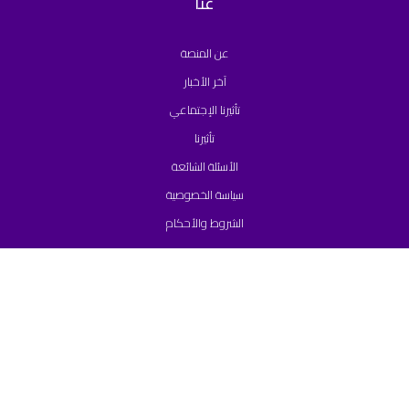
عنا
عن المنصة
آخر الأخبار
تأثيرنا الإجتماعي
تأثيرنا
الأسئلة الشائعة
سياسة الخصوصية
الشروط والأحكام
تواصل معنا
Support@englease.com
+971 58 536 3375