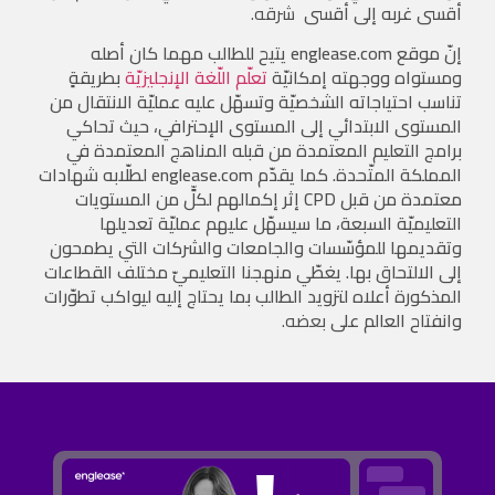
أقسى غربه إلى أقسى
شرقه.
إنّ موقع englease.com يتيح للطالب مهما كان أصله
ومستواه ووجهته إمكانيّة
تعلّم اللّغة الإنجليزيّة
بطريقةٍ
تناسب احتياجاته الشخصيّة وتسهّل عليه عمليّة الانتقال من
المستوى الابتدائي إلى المستوى الإحترافي، حيث تحاكي
برامج التعليم المعتمدة من قبله المناهج المعتمدة في
المملكة المتّحدة. كما يقدّم englease.com لطلّابه شهادات
معتمدة من قبل CPD إثر إكمالهم لكلٍّ من المستويات
التعليميّة السبعة، ما سيسهّل عليهم عمليّة تعديلها
وتقديمها للمؤسّسات والجامعات والشركات التي يطمحون
إلى الالتحاق بها. يغطّي منهجنا التعليميّ مختلف القطاعات
المذكورة أعلاه لتزويد الطالب بما يحتاج إليه ليواكب تطوّرات
وانفتاح العالم على
بعضه.