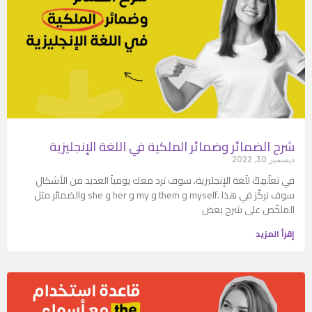
شرح الضمائر وضمائر الملكية في اللغة الإنجليزية
ديسمبر 30, 2022
في تعلّمِكّ للّغة الإنجليزية، سوف ترد معك يومياً العديد من الأشكال
والضمائر مثل she و her و my و them و myself. سوف نركّز في هذا
الملخّص على شرح بعض
إقرأ المزيد