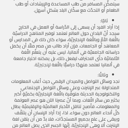
سيتمكّن المسافر من طلب المساعدة والإرشادات أو طلب
الطعام أو التحدّث مع سكّان البلد بشكلٍ
أسهل.
ثانيًا:
إذا أراد الفرد أن يسعى إلى الدّراسة أو العمل في الخارج
سيجد أنّ البلدان حول العالم تعتمد توفير المناهج الدراسيّة
باللّغة الأمّ وباللّغة الإنجليزيّة، سواء كان ذلك في المدارس أو
المعاهد أو الجامعات. فإن أراد طالب من مصر مثلًا أن يكمل
دراساته الجامعيّة في ألمانيا، ليس عليه أن يتعلّم اللّغة
الألمانيّة حتّى الاحتراف ليفعل ذلك، بل يمكنه اختيار جامعة
في ألمانيا تعتمد منهجًا دراسيًّا باللّغة
لإنجليزيّة.
وثالثًا:
نجد وسائل التواصل والميدان الرقمي حيث أغلب المعلومات
المتداولة عبر الإنترنت وعلى وسائل التواصل الإجتماعي
والتكنولوجية الحديثة متوفّرة باللّغة الإنجليزيّة بكميّةٍ أكبر
بكثير من سائر اللّغات. وبما أنّ عصرنا الآن هو عصر العولمة
والمعلومات، فأصبح تناقل الأخبار العالميّة والإقليميّة يطال
كلّ أنحاء العالم دون سواء. لذا، إذا أراد الإنسان أن يتثقّف
ويبقى على علمٍ بجميع المستجدّات، فلا بدّ من أن يتقن لغة
الإنترنت ألا وهي الإنجليزيّة. إنّها الجسر الذي يصل العالم من