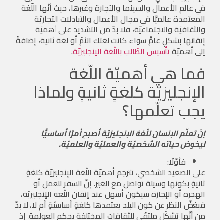
في عالم الأعمال والسينما والتجارة وغيرها، حيث أنّها اللّغة
المعتمدة عالميًّا في مجال الأعمال والتبادلات التجاريّة
والثقافيّة والاجتماعيّة، فلا بدّ من التشديد على أهميّة
إتقانها بشكلٍ عامٍّ سواء كانت لغتك الأمّ أو لغة ثانية، إضافةً
إلى أهميّة
تأسيس الطّالب باللّغة الإنجليزيّة
.
فما هي أهميّة اللّغة
الإنجليزيّة كلغةٍ ثانيةٍ ولماذا
يجب تعلّمها؟
إنّ تعلّم الإنسان للّغة الإنجليزيّة أصبح أمرًا أساسيًّا
ليخوض حياته الشخصيّة والعمليّة والعلميّة.
فأوّلًا:
على الصعيد الشخصي، تترجم أهميّة اللّغة الإنجليزيّة كلغةٍ
ثانيةٍ بكونها وسيلة تواصل مع الغير. إنّ السفر للعمل أو
الهجرة أو الإجازة سيكون أسهل عند إتقان اللّغة الإنجليزيّة،
فبغضّ النظر عن كون البلد يعتمدها كلغةٍ أساسيّةٍ أم لا، لا بدّ
من أنّها تشكّل ملتقًى للثقافات المختلفة بحكم العولمة. إذ